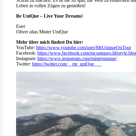
Schritt zu machen. Es ist nie zu spät, die Welt zu entdecken un
Leben in vollen Zügen zu genießen!
Be UniQue – Live Your Dreams!
Euer
Oliver alias Mister UniQue
Mehr über mich findest Du hier:
YouTube:
https://www.youtube.com/user/MrUniqueOnTour
Facebook:
https://www.facebook.com/mr.uniques.lifestyle.blo
Instagram:
https://www.instagram.com/misterunique/
Twitter:
https://twitter.com/__mr_uniQue___