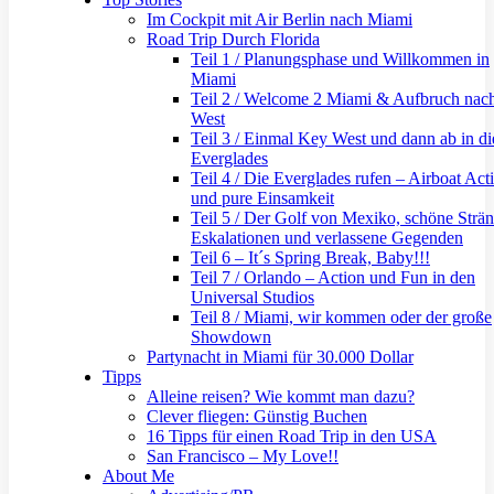
Im Cockpit mit Air Berlin nach Miami
Road Trip Durch Florida
Teil 1 / Planungsphase und Willkommen in
Miami
Teil 2 / Welcome 2 Miami & Aufbruch nac
West
Teil 3 / Einmal Key West und dann ab in di
Everglades
Teil 4 / Die Everglades rufen – Airboat Act
und pure Einsamkeit
Teil 5 / Der Golf von Mexiko, schöne Strän
Eskalationen und verlassene Gegenden
Teil 6 – It´s Spring Break, Baby!!!
Teil 7 / Orlando – Action und Fun in den
Universal Studios
Teil 8 / Miami, wir kommen oder der große
Showdown
Partynacht in Miami für 30.000 Dollar
Tipps
Alleine reisen? Wie kommt man dazu?
Clever fliegen: Günstig Buchen
16 Tipps für einen Road Trip in den USA
San Francisco – My Love!!
About Me