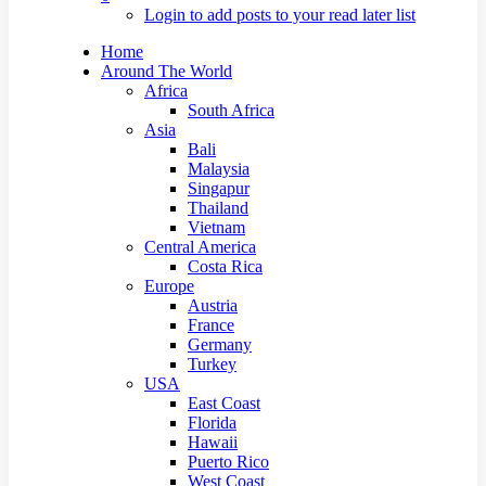
Login to add posts to your read later list
Home
Around The World
Africa
South Africa
Asia
Bali
Malaysia
Singapur
Thailand
Vietnam
Central America
Costa Rica
Europe
Austria
France
Germany
Turkey
USA
East Coast
Florida
Hawaii
Puerto Rico
West Coast