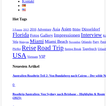
Kontakt
Hot Tags
Asien
Asia
Düsseldorf
2016
Adventure
Bilder
3 Frauen
2013
Florida
Interview
Impressionen
Gallery
Fotos
K
Miami
Miami Beach
Vela
Orlando
Party
Patr
Malaysia
November
Reise
Road Trip
Tagebuch
Pfeffer
Spring Break
Urlau
USA
VIP
Vietnam
Neuesten Artikel
Australien Roadtrip Teil 2: Von Bundaberg nach Cairns – Der wilde 
0
Roadtrip Australien: Von Sydney nach Brisbane – Highlights & Route
(2025)