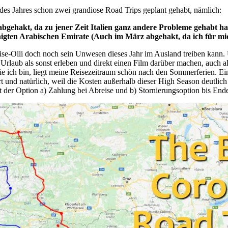
ng des Jahres schon zwei grandiose Road Trips geplant gehabt, nämlich:
gehakt, da zu jener Zeit Italien ganz andere Probleme gehabt hatt
gten Arabischen Emirate (Auch im März abgehakt, da ich für mich
ise-Olli doch noch sein Unwesen dieses Jahr im Ausland treiben kann.
n Urlaub als sonst erleben und direkt einen Film darüber machen, auch 
ie ich bin, liegt meine Reisezeitraum schön nach den Sommerferien. Ei
iert und natürlich, weil die Kosten außerhalb dieser High Season deutl
it der Option a) Zahlung bei Abreise und b) Stornierungsoption bis Ende