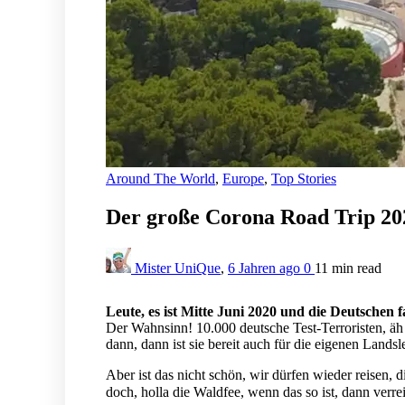
Around The World
,
Europe
,
Top Stories
Der große Corona Road Trip 202
Mister UniQue
,
6 Jahren ago
0
11 min
read
Leute, es ist Mitte Juni 2020 und die Deutschen 
Der Wahnsinn! 10.000 deutsche Test-Terroristen, äh
dann, dann ist sie bereit auch für die eigenen Landsl
Aber ist das nicht schön, wir dürfen wieder reisen,
doch, holla die Waldfee, wenn das so ist, dann verrei