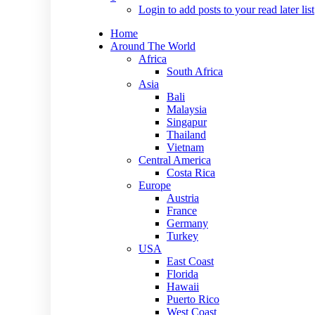
Login to add posts to your read later list
Home
Around The World
Africa
South Africa
Asia
Bali
Malaysia
Singapur
Thailand
Vietnam
Central America
Costa Rica
Europe
Austria
France
Germany
Turkey
USA
East Coast
Florida
Hawaii
Puerto Rico
West Coast