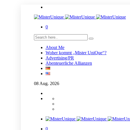
0
About Me
Woher kommt „Mister UniQue“?
Advertising/PR
Abenteuerliche Allianzen
08
Aug.
2026
0