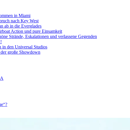
lkommen in Miami
bruch nach Key West
n ab in die Everglades
Airboat Action und pure Einsamkeit
chöne Strände, Eskalationen und verlassene Gegenden
!
n in den Universal Studios
r der große Showdown
SA
ue“?