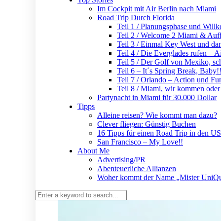
Im Cockpit mit Air Berlin nach Miami
Road Trip Durch Florida
Teil 1 / Planungsphase und Wil
Teil 2 / Welcome 2 Miami & Auf
Teil 3 / Einmal Key West und dan
Teil 4 / Die Everglades rufen – 
Teil 5 / Der Golf von Mexiko, s
Teil 6 – It´s Spring Break, Baby!!
Teil 7 / Orlando – Action und Fu
Teil 8 / Miami, wir kommen ode
Partynacht in Miami für 30.000 Dollar
Tipps
Alleine reisen? Wie kommt man dazu?
Clever fliegen: Günstig Buchen
16 Tipps für einen Road Trip in den U
San Francisco – My Love!!
About Me
Advertising/PR
Abenteuerliche Allianzen
Woher kommt der Name „Mister UniQ