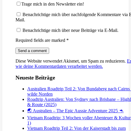
Trage mich in den Newsletter ein!
Benachrichtige mich über nachfolgende Kommentare via 
Mail.
Benachrichtige mich über neue Beiträge via E-Mail.
Required fields are marked
*
Diese Website verwendet Akismet, um Spam zu reduzieren.
Er
wie deine Kommentardaten verarbeitet werden.
Neueste Beiträge
Australien Roadtrip Teil 2: Von Bundaberg nach Cairns
wilde Norden
Roadtrip Australien: Von Sydney nach Brisbane – Highl
& Route (2025)
🌏 Australien – The Epic Aussie Adventure 2025 🦘
Vietnam Roadtrip: 3 Wochen voller Abenteuer & Kultur 
1)
Vietnam Roadtrip Teil 2: Von der Kaiserstadt bis zum