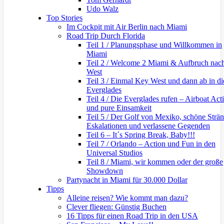
Udo Walz
Top Stories
Im Cockpit mit Air Berlin nach Miami
Road Trip Durch Florida
Teil 1 / Planungsphase und Willkommen in
Miami
Teil 2 / Welcome 2 Miami & Aufbruch nac
West
Teil 3 / Einmal Key West und dann ab in di
Everglades
Teil 4 / Die Everglades rufen – Airboat Act
und pure Einsamkeit
Teil 5 / Der Golf von Mexiko, schöne Strän
Eskalationen und verlassene Gegenden
Teil 6 – It´s Spring Break, Baby!!!
Teil 7 / Orlando – Action und Fun in den
Universal Studios
Teil 8 / Miami, wir kommen oder der große
Showdown
Partynacht in Miami für 30.000 Dollar
Tipps
Alleine reisen? Wie kommt man dazu?
Clever fliegen: Günstig Buchen
16 Tipps für einen Road Trip in den USA