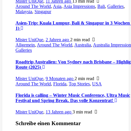
Mister UniQue
,
11 Jahren ago
13 min
read
Around The World
,
Asia
,
Asia Impressions
,
Bali
,
Galleries
,
Malaysia
,
Singapur
Asien-Trip: Kuala Lumpur, Bali & Singapur in 3 Wochen 
1)
Mister UniQue
,
2 Jahren ago
2 min
read
Allgemein
,
Around The World
,
Australia
,
Australia Impression
Galleries
Roadtrip Australien: Von Sydney nach Brisbane – Highli
Route (2025)
Mister UniQue
,
9 Monaten ago
2 min
read
Around The World
,
Florida
,
Top Stories
,
USA
Florida is calling – Winter Music Conference, Ultra Music
Festival und Spring Break. Das volle Konzentrat!
Mister UniQue
,
13 Jahren ago
3 min
read
Schreibe einen Kommentar