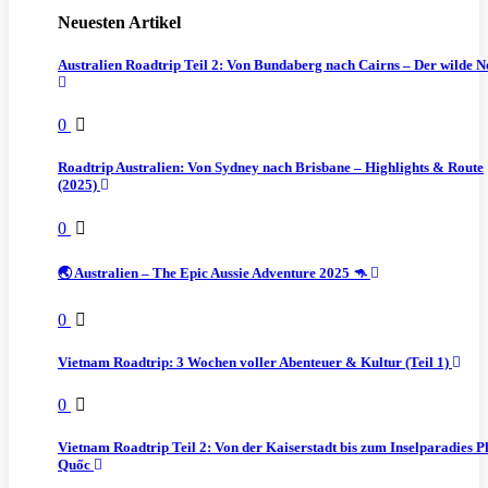
Neuesten Artikel
Australien Roadtrip Teil 2: Von Bundaberg nach Cairns – Der wilde 
0
Roadtrip Australien: Von Sydney nach Brisbane – Highlights & Route
(2025)
0
🌏 Australien – The Epic Aussie Adventure 2025 🦘
0
Vietnam Roadtrip: 3 Wochen voller Abenteuer & Kultur (Teil 1)
0
Vietnam Roadtrip Teil 2: Von der Kaiserstadt bis zum Inselparadies P
Quốc