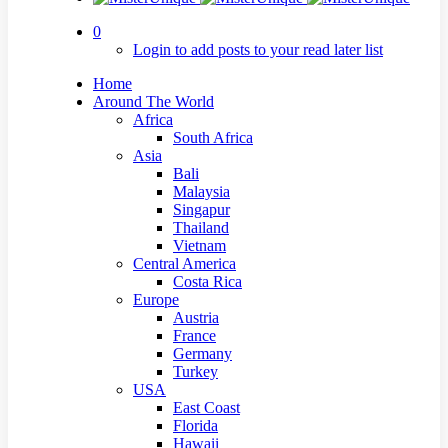
0
Login to add posts to your read later list
Home
Around The World
Africa
South Africa
Asia
Bali
Malaysia
Singapur
Thailand
Vietnam
Central America
Costa Rica
Europe
Austria
France
Germany
Turkey
USA
East Coast
Florida
Hawaii