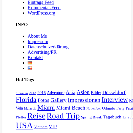
Eintrags-Feed
Kommentar-Feed
WordPress.org
INFO
About Me
Impressum
Datenschutzerklärung
Advertising/PR
Kontakt
Hot Tags
Asien
Asia
Düsseldorf
2016
Adventure
Bilder
3 Frauen
2013
Florida
Interview
Impressionen
Gallery
Fotos
K
Miami
Miami Beach
Vela
Orlando
Party
Patr
Malaysia
November
Reise
Road Trip
Tagebuch
Pfeffer
Spring Break
Urlau
USA
VIP
Vietnam