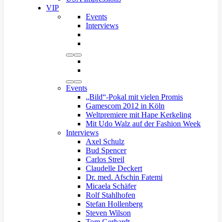
VIP
Events
Interviews
Events
„Bild“-Pokal mit vielen Promis
Gamescom 2012 in Köln
Weltpremiere mit Hape Kerkeling
Mit Udo Walz auf der Fashion Week
Interviews
Axel Schulz
Bud Spencer
Carlos Streil
Claudelle Deckert
Dr. med. Afschin Fatemi
Micaela Schäfer
Rolf Stahlhofen
Stefan Hollenberg
Steven Wilson
Tom Gerhardt