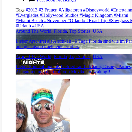
Tags
#2013
#3 Frauen
#Alligatoren
#Disneyworld
#Entertain
#Everglades
#Hollywood Studios
#Magic Kingdom
#Miami
#Miami Beach
#November
#Orlando
#Road Trip
#Sawgrass M
#Urlaub
#USA
Around The World
,
Florida
,
Top Stories
,
USA
Lieber Arschfrei als Arschkalt - 9 Tage Florida sind wie im Pa
und genauso schnell leider vorbei.
Around The World
,
Florida
,
Top Stories
,
USA
Lieber Sonnenbrand als Gefrierbrand - Miami, Disney, Parties,
Alligatoren und der Golf von Mexiko are waiting!!