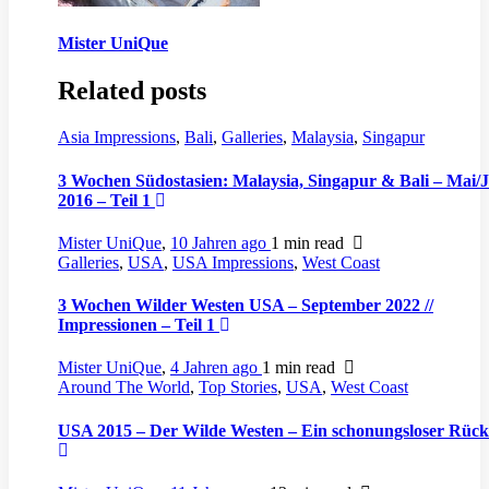
Mister UniQue
Related posts
Asia Impressions
,
Bali
,
Galleries
,
Malaysia
,
Singapur
3 Wochen Südostasien: Malaysia, Singapur & Bali – Mai/
2016 – Teil 1
Mister UniQue
,
10 Jahren ago
1 min
read
Galleries
,
USA
,
USA Impressions
,
West Coast
3 Wochen Wilder Westen USA – September 2022 //
Impressionen – Teil 1
Mister UniQue
,
4 Jahren ago
1 min
read
Around The World
,
Top Stories
,
USA
,
West Coast
USA 2015 – Der Wilde Westen – Ein schonungsloser Rück