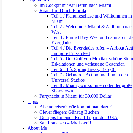
Im Cockpit mit Air Berlin nach Miami
Road Trip Durch Florida
Teil 1 / Planungsphase und Willkommen in
Miami
Teil 2 / Welcome 2 Miami & Aufbruch nac
West
Teil 3 / Einmal Key West und dann ab in di
Everglades
Teil 4 / Die Everglades rufen – Airboat Act
und pure Einsamkeit
Teil 5 / Der Golf von Mexiko, schöne Strän
Eskalationen und verlassene Gegenden
Teil 6 – It´s Spring Break, Baby!!!
Teil 7 / Orlando – Action und Fun in den
Universal Studios
Teil 8 / Miami, wir kommen oder der große
Showdown
Partynacht in Miami für 30.000 Dollar
Tipps
Alleine reisen? Wie kommt man dazu?
Clever fliegen: Günstig Buchen
16 Tipps für einen Road Trip in den USA
San Francisco – My Love!!
About Me