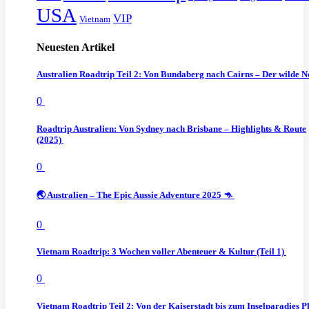
USA
VIP
Vietnam
Neuesten Artikel
Australien Roadtrip Teil 2: Von Bundaberg nach Cairns – Der wilde 
0
Roadtrip Australien: Von Sydney nach Brisbane – Highlights & Route
(2025)
0
🌏 Australien – The Epic Aussie Adventure 2025 🦘
0
Vietnam Roadtrip: 3 Wochen voller Abenteuer & Kultur (Teil 1)
0
Vietnam Roadtrip Teil 2: Von der Kaiserstadt bis zum Inselparadies P