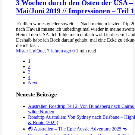
3 Wochen durch den Osten der USA –
Mai/Juni 2019 // Impressionen – Teil 
Endlich war es wieder soweit…. Nach meinem letzten Trip 2
nach Hawaii musste ich unbedingt mal wieder in meine zweite
Heimat den USA. Ich fühle mich einfach wohl in diesem Land
Deshalb habe ich Bock darauf gehabt, mal eine Ecke zu erkun
die ich bis...
Mister UniQue
,
7 Jahren ago
0
1 min
read
1
2
3
4
Next
Neueste Beiträge
Australien Roadtrip Teil 2: Von Bundaberg nach Cairns
wilde Norden
Roadtrip Australien: Von Sydney nach Brisbane – Highl
& Route (2025)
🌏 Australien – The Epic Aussie Adventure 2025 🦘