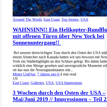
Around The World
,
East Coast
,
Top Stories
,
USA
WAHNSINN!! Ein Helikopter-Rundfl
mit offenen Türen über New York bei
Sonnenuntergang!!
Bei unserer dreiwöchigen Tour durch den Osten der USA inkl
einem Abstecher nach Kanada hatten wir uns bewusst mit Ne
York ein Städtehighlight an den Schluss gelegt. Bis dahin hatt
wirklich eine Menge gesehen und unvergessliche Momente erl
ob das nun die Neuenglandstaaten mit...
Mister UniQue
,
7 Jahren ago
0
4 min
read
1/0
East Coast
,
Galleries
,
USA
,
USA Impressions
3 Wochen durch den Osten der USA –
Mai/Juni 2019 // Impressionen – Teil 