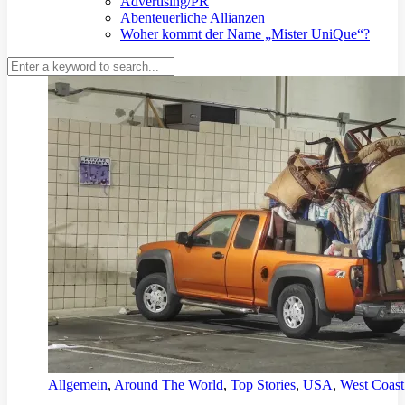
Advertising/PR
Abenteuerliche Allianzen
Woher kommt der Name „Mister UniQue“?
Allgemein
,
Around The World
,
Top Stories
,
USA
,
West Coast