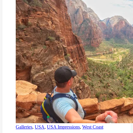
Galleries
,
USA
,
USA Impressions
,
West Coast