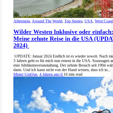
Allgemein
,
Around The World
,
Top Stories
,
USA
,
West Coast
Wilder Westen Inklusive oder einfach
Meine zehnte Reise in die USA (UPD
2024)
UPDATE: Januar 2024 Endlich ist es wieder soweit. Nach me
3 Jahren geht es für mich nun erneut in die USA. Sozusagen 
eine Jubiläumsveranstaltung. Der zehnte Besuch seit 1994 wär
dann. Und ich kann nicht von der Hand weisen, dass ich in...
Mister UniQue
,
4 Jahren ago
0
16 min
read