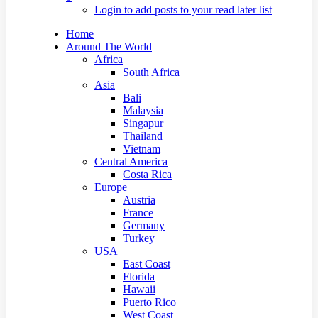
Login to add posts to your read later list
Home
Around The World
Africa
South Africa
Asia
Bali
Malaysia
Singapur
Thailand
Vietnam
Central America
Costa Rica
Europe
Austria
France
Germany
Turkey
USA
East Coast
Florida
Hawaii
Puerto Rico
West Coast