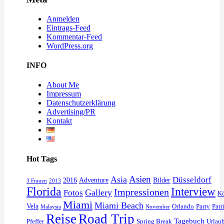
Anmelden
Eintrags-Feed
Kommentar-Feed
WordPress.org
INFO
About Me
Impressum
Datenschutzerklärung
Advertising/PR
Kontakt
Hot Tags
Asien
Asia
Düsseldorf
2016
Adventure
Bilder
3 Frauen
2013
Florida
Interview
Impressionen
Gallery
Fotos
K
Miami
Miami Beach
Vela
Orlando
Party
Patr
Malaysia
November
Reise
Road Trip
Tagebuch
Pfeffer
Spring Break
Urlau