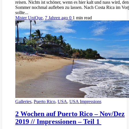
reisen. Nichts ist schöner, wenn es hier kalt und nass wird, den
Sommer nochmal aufleben zu lassen. Nach Costa Rica im Vor
sollte...
Mister UniQue
,
7 Jahren ago
0
1 min
read
Galleries
,
Puerto Rico
,
USA
,
USA Impressions
2 Wochen auf Puerto Rico – Nov/Dez
2019 // Impressionen – Teil 1